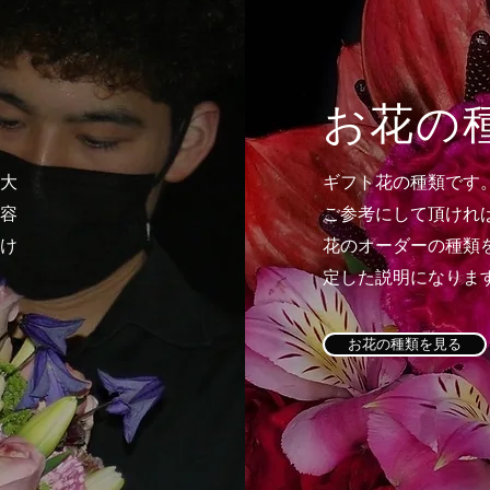
​お花の
大
ギフト花の種類です
容
ご参考にして頂けれ
け
花のオーダーの種類
定した説明になりま
お花の種類を見る