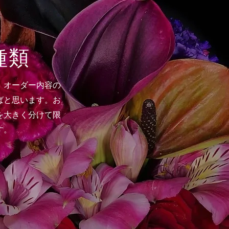
種類
。オーダー内容の
ばと思います。お
を大きく分けて限
す。