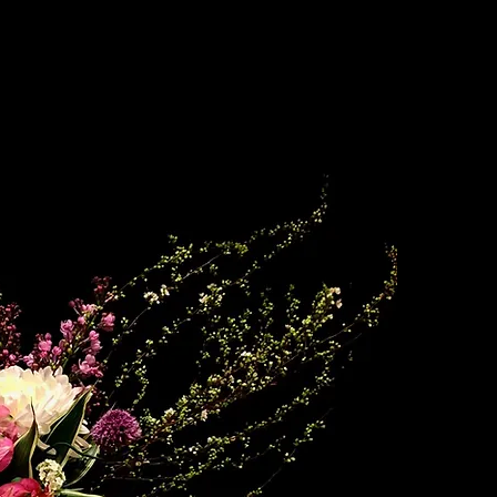
Wh
マル
オン
フラ
日々
・ボ
花や
marck k
We are 
As a fl