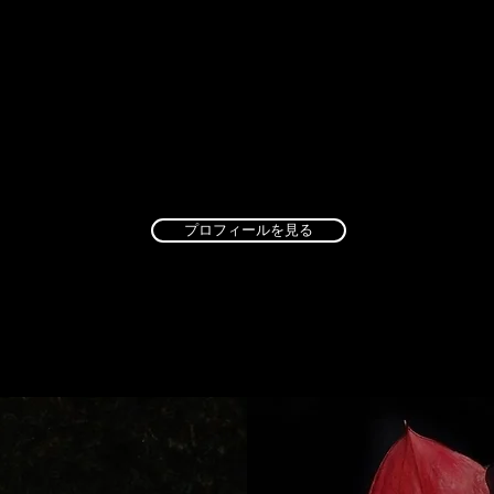
s, bowl-shaped arrangements, box flowers, stand flowers, etc.
uce sculptures made from flowers and plants.
プロフィールを見る