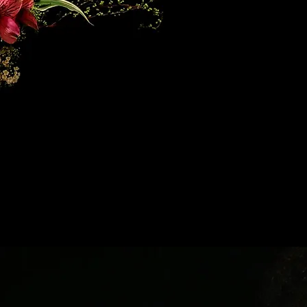
Bouquet
We prod